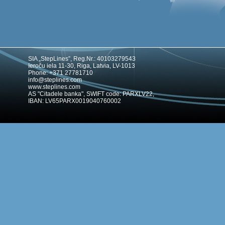
SIA „StepLines”, Reg.Nr.: 40103279543
Ieroču iela 11-30, Riga, Latvia, LV-1013
Phone: +371 27781710
info@steplines.com
www.steplines.com
AS "Citadele banka", SWIFT code: PARXLV22,
IBAN: LV65PARX0019040760002